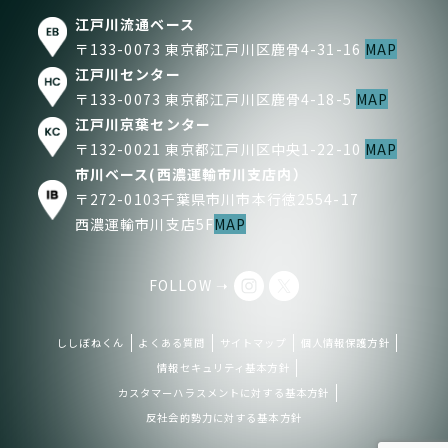
江戸川流通ベース
〒133-0073 東京都江戸川区鹿骨4-31-16
MAP
江戸川センター
〒133-0073 東京都江戸川区鹿骨4-18-5
MAP
江戸川京葉センター
〒132-0021 東京都江戸川区中央1-22-10
MAP
市川ベース(西濃運輸市川支店内）
〒272-0103千葉県市川市本行徳2554-17
西濃運輸市川支店5F
MAP
FOLLOW ➝
ししぼねくん
よくある質問
サイトマップ
個人情報保護方針
情報セキュリティ基本方針
カスタマーハラスメントに対する基本方針
反社会的勢力に対する基本方針