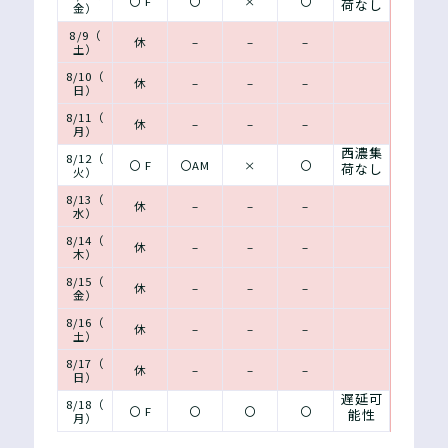
〇 F
〇
×
〇
荷なし
金）
8/9（
休
–
–
–
土）
8/10（
休
–
–
–
日）
8/11（
休
–
–
–
月）
西濃集
8/12（
〇 F
〇AM
×
〇
荷なし
火）
8/13（
休
–
–
–
水）
8/14（
休
–
–
–
木）
8/15（
休
–
–
–
金）
8/16（
休
–
–
–
土）
8/17（
休
–
–
–
日）
遅延可
8/18（
〇 F
〇
〇
〇
能性
月）