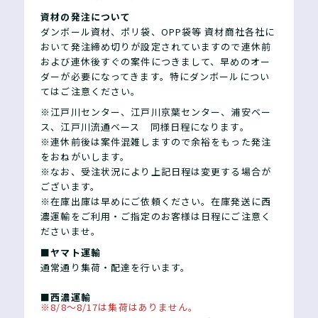
資材の発注について
ダンボール資材、ポリ袋、OPP袋等 資材商社各社に
おいて発注締め切りが設定されていますので連休前
および連休後すぐの案件につきまして、早めのオー
ダーが必要になってきます。特にダンボールについ
てはご注意ください。
※江戸川センター、江戸川京葉センター、浦安ベー
ス、江戸川流通ベース 同様日程になります。
※連休前後は案件混雑しますので余裕をもった発注
をおねがいします。
※なお、受注状況により上記日程は変更する場合が
ございます。
※在庫出庫は早めにご依頼ください。在庫発送に西
濃運輸をご利用・ご指定のお客様は日程にご注意く
ださいませ。
■ヤマト運輸
通常通り集荷・配達を行います。
■西濃運輸
※8/8～8/17は集荷はありません。