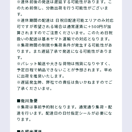
※連休前後の発送は遅延する可能性があります。こ
のため前倒し、分散出荷を行う可能性がございま
す。
※連休期間の配達は 日祝日配達可能エリアのみ対応
可ですが希望される場合は通常運賃に＋500円が加
算されますのでご注意くださいませ。このため日祝
扱いの配送は基本ヤマト運輸での対応となります。
※集荷時間の制限や集荷条件が発生する可能性があ
ります。また遅延了承で発送になる可能性がありま
す。
※パレット輸送や大きな荷物は残貨になりやすく、
予定日程で納品できないことが予想されます。早め
に出荷を推奨いたします。
※遅延発生時、弊社での責任は負いかねますのでご
了承くださいませ。
■佐川急便
※集荷は事前予約制となります。通常通り集荷・配
達を行います。配達日の日付指定シールが必要にな
ります。
■久留米運送