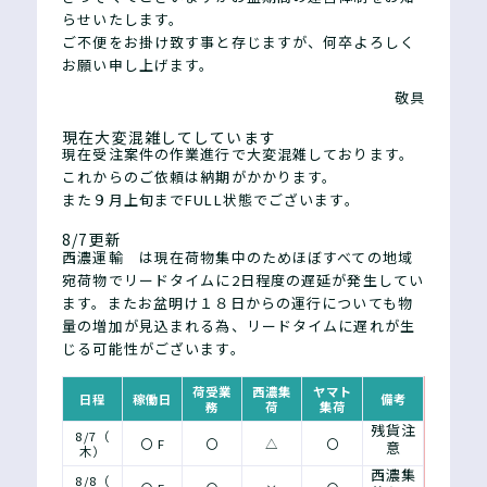
らせいたします。
ご不便をお掛け致す事と存じますが、何卒よろしく
お願い申し上げます。
敬具
現在大変混雑してしています
現在受注案件の作業進行で大変混雑しております。
これからのご依頼は納期がかかります。
また９月上旬までFULL状態でございます。
8/7更新
西濃運輸 は現在荷物集中のためほぼすべての地域
宛荷物でリードタイムに2日程度の遅延が発生してい
ます。またお盆明け１８日からの運行についても物
量の増加が見込まれる為、リードタイムに遅れが生
じる可能性がございます。
荷受
業
西濃集
ヤマト
日程
稼働日
備考
務
荷
集荷
残貨注
8/7（
〇 F
〇
△
〇
意
木）
西濃集
8/8（