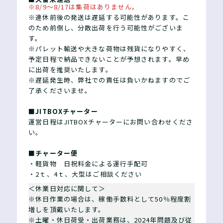
※8/9～8/17は集荷はありません。
※連休前後の発送は遅延する可能性があります。こ
のため前倒し、分散出荷を行う可能性がございま
す。
※パレット輸送や大きな荷物は残貨になりやすく、
予定日程で納品できないことが予想されます。早め
に出荷を推奨いたします。
※遅延発生時、弊社での責任は負いかねますのでご
了承くださいませ。
■JITBOXチャーター
運営日程はJITBOXチャーターにお問い合わせくださ
い。
■チャーター便
・軽貨物 日祝料金による運行手配可
・2ｔ、4ｔ、大型はご相談ください
＜休業日対応に関して＞
※休日作業の場合は、稼働手数料として50％程度割
増しを頂戴いたします。
※土曜・休日荷受・出荷業務は、2024年問題及び従