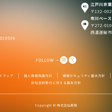
江戸川京葉
〒132-0
市川ベース
〒272-0
西濃運輸市
10536
FOLLOW ➝
トマップ
個人情報保護方針
情報セキュリティ基本方針
反社会的勢力に対する基本方針
Copyright © 株式会社美翔