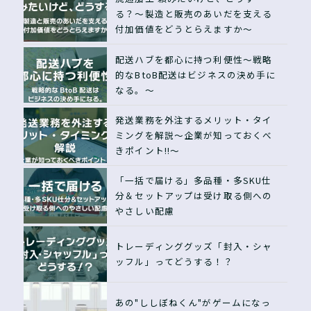
る？〜製造と販売のあいだを支える
付加価値をどうとらえますか〜
配送ハブを都心に持つ利便性〜戦略
的なBtoB配送はビジネスの決め手に
なる。〜
発送業務を外注するメリット・タイ
ミングを解説〜企業が知っておくべ
きポイント!!〜
「一括で届ける」多品種・多SKU仕
分＆セットアップは受け取る側への
やさしい配慮
トレーディンググッズ「封入・シャ
ッフル」ってどうする！？
あの"ししぼねくん"がゲームになっ