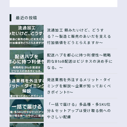
最近の投稿
流通加工 頼みたいけど、どうす
る？〜製造と販売のあいだを支える
付加価値をどうとらえますか〜
配送ハブを都心に持つ利便性〜戦略
的なBtoB配送はビジネスの決め手に
なる。〜
発送業務を外注するメリット・タイ
ミングを解説〜企業が知っておくべ
きポイント!!〜
「一括で届ける」多品種・多SKU仕
分＆セットアップは受け取る側への
やさしい配慮