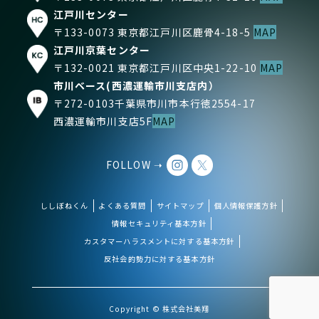
江戸川センター
〒133-0073 東京都江戸川区鹿骨4-18-5
MAP
江戸川京葉センター
〒132-0021 東京都江戸川区中央1-22-10
MAP
市川ベース(西濃運輸市川支店内）
〒272-0103千葉県市川市本行徳2554-17
西濃運輸市川支店5F
MAP
FOLLOW ➝
ししぼねくん
よくある質問
サイトマップ
個人情報保護方針
情報セキュリティ基本方針
カスタマーハラスメントに対する基本方針
反社会的勢力に対する基本方針
Copyright © 株式会社美翔