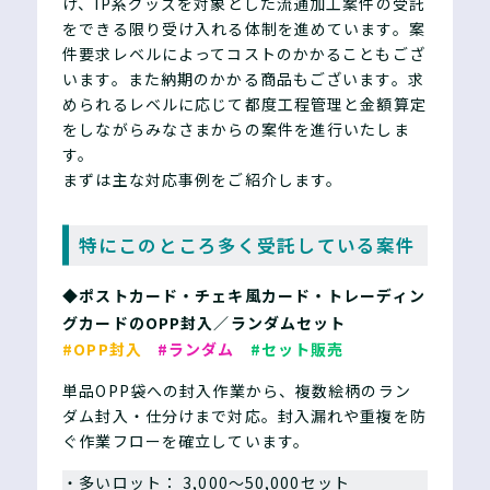
け、IP系グッズを対象とした流通加工案件の受託
をできる限り受け入れる体制を進めています。案
件要求レベルによってコストのかかることもござ
います。また納期のかかる商品もございます。求
められるレベルに応じて都度工程管理と金額算定
をしながらみなさまからの案件を進行いたしま
す。
まずは主な対応事例をご紹介します。
特にこのところ多く受託している案件
◆ポストカード・チェキ風カード・トレーディン
グカードのOPP封入／ランダムセット
#OPP封入
#ランダム
#セット販売
単品OPP袋への封入作業から、複数絵柄のラン
ダム封入・仕分けまで対応。封入漏れや重複を防
ぐ作業フローを確立しています。
・多いロット： 3,000〜50,000セット