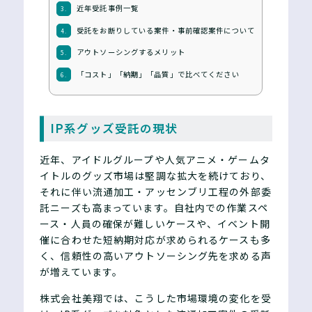
近年受託事例一覧
3.
受託をお断りしている案件・事前確認案件について
4.
アウトソーシングするメリット
5.
「コスト」「納期」「品質」で比べてください
6.
IP系グッズ受託の現状
近年、アイドルグループや人気アニメ・ゲームタ
イトルのグッズ市場は堅調な拡大を続けており、
それに伴い流通加工・アッセンブリ工程の外部委
託ニーズも高まっています。自社内での作業スペ
ース・人員の確保が難しいケースや、イベント開
催に合わせた短納期対応が求められるケースも多
く、信頼性の高いアウトソーシング先を求める声
が増えています。
株式会社美翔では、こうした市場環境の変化を受