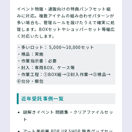
イベント物販・通販向けの特典パンフセット組
みに対応。複数アイテムの組み合わせパターンが
多い場合も、管理ルールを設けたうえで確実に処
理します。BOXセットやショッパーセット等幅広
く対応いたします。
・多いロット： 5,000〜10,000セット
・検品：実施
・作業指示書：必要
・封入：専用BOX、ケース等
・作業工程：①BOX組→②封入作業→③検品→
④仕分・梱包
近年受託事例一覧
謎解きイベント 問題集・クリアファイルセッ
ト
アート美術展 POP UP SHOP 販売グッズセッ