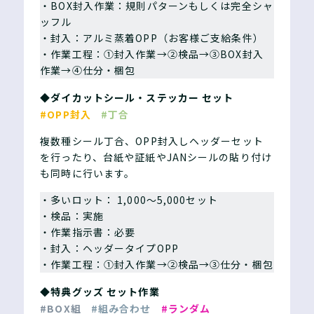
・BOX封入作業：規則パターンもしくは完全シャ
ッフル
・封入：アルミ蒸着OPP（お客様ご支給条件）
・作業工程：①封入作業→②検品→③BOX封入
作業→④仕分・梱包
◆ダイカットシール・ステッカー セット
#OPP封入
#丁合
複数種シール丁合、OPP封入しヘッダーセット
を行ったり、台紙や証紙やJANシールの貼り付け
も同時に行います。
・多いロット： 1,000〜5,000セット
・検品：実施
・作業指示書：必要
・封入：ヘッダータイプOPP
・作業工程：①封入作業→②検品→③仕分・梱包
◆特典グッズ セット作業
#BOX組
#組み合わせ
#ランダム