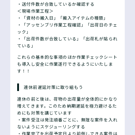
・送付件数が合致しているか確認する
＜現場作業工程＞
・「資材の搬入日」「搬入アイテムの種類」
・「アッセンブリ作業工程確認」「出荷日のチェ
ック」
・「出荷件数が合致している」「出荷札が貼られ
ている」
これらの基本的な事項のほか作業チェックシート
も導入し安全に作業遂行できるようにいたしま
す！！
連休前遅延対策に取り組もう
連休の前と後は、荷物の出荷量が全体的にかなり
増えてきます。このため納期遅延を極力避けるた
めにも対策を講じています
・案件受注は発注順番ごとに、無理な案件を入れ
ないようにスケジューリングする
・作業完了を出荷予定日より前倒しできる案件は