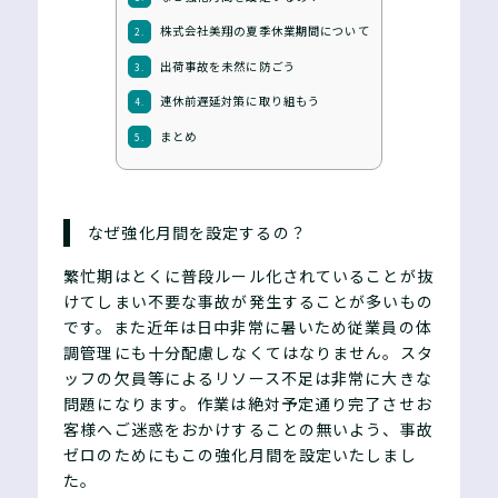
株式会社美翔の夏季休業期間について
2.
出荷事故を未然に防ごう
3.
連休前遅延対策に取り組もう
4.
まとめ
5.
なぜ強化月間を設定するの？
繁忙期はとくに普段ルール化されていることが抜
けてしまい不要な事故が発生することが多いもの
です。また近年は日中非常に暑いため従業員の体
調管理にも十分配慮しなくてはなりません。スタ
ッフの欠員等によるリソース不足は非常に大きな
問題になります。作業は絶対予定通り完了させお
客様へご迷惑をおかけすることの無いよう、事故
ゼロのためにもこの強化月間を設定いたしまし
た。