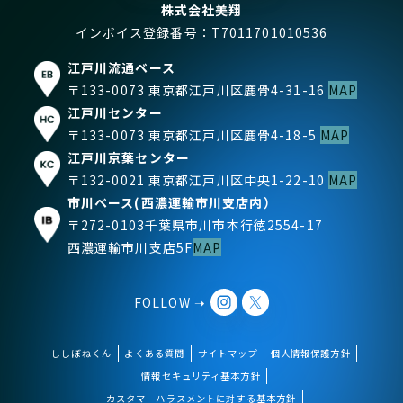
株式会社美翔
インボイス登録番号：T7011701010536
江戸川流通ベース
〒133-0073 東京都江戸川区鹿骨4-31-16
MAP
江戸川センター
〒133-0073 東京都江戸川区鹿骨4-18-5
MAP
江戸川京葉センター
〒132-0021 東京都江戸川区中央1-22-10
MAP
市川ベース(西濃運輸市川支店内）
〒272-0103千葉県市川市本行徳2554-17
西濃運輸市川支店5F
MAP
FOLLOW ➝
ししぼねくん
よくある質問
サイトマップ
個人情報保護方針
情報セキュリティ基本方針
カスタマーハラスメントに対する基本方針