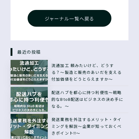
ジャーナル一覧へ戻る
最近の投稿
流通加工 頼みたいけど、どうす
る？〜製造と販売のあいだを支える
付加価値をどうとらえますか〜
配送ハブを都心に持つ利便性〜戦略
的なBtoB配送はビジネスの決め手に
なる。〜
発送業務を外注するメリット・タイ
ミングを解説〜企業が知っておくべ
きポイント!!〜