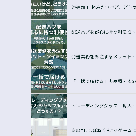
流通加工 頼みたいけど、どう
配送ハブを都心に持つ利便性〜
発送業務を外注するメリット・
「一括で届ける」多品種・多S
トレーディンググッズ「封入
あの"ししぼねくん"がゲーム