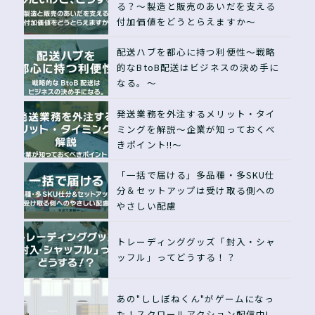
る？〜製造と販売のあいだを支える
付加価値をどうとらえますか〜
配送ハブを都心に持つ利便性〜戦略
的なBtoB配送はビジネスの決め手に
なる。〜
発送業務を外注するメリット・タイ
ミングを解説〜企業が知っておくべ
きポイント!!〜
「一括で届ける」多品種・多SKU仕
分＆セットアップは受け取る側への
やさしい配慮
トレーディンググッズ「封入・シャ
ッフル」ってどうする！？
あの"ししぼねくん"がゲームになっ
た！スクロールアクション配信中!