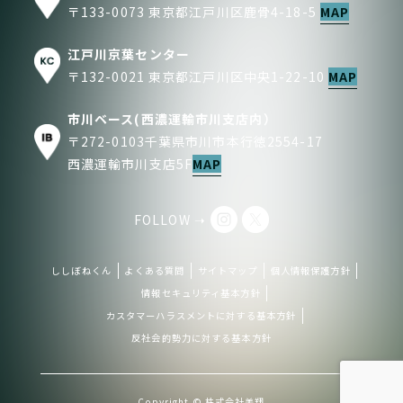
〒133-0073 東京都江戸川区鹿骨4-18-5
MAP
江戸川京葉センター
〒132-0021 東京都江戸川区中央1-22-10
MAP
市川ベース(西濃運輸市川支店内）
〒272-0103千葉県市川市本行徳2554-17
西濃運輸市川支店5F
MAP
FOLLOW ➝
ししぼねくん
よくある質問
サイトマップ
個人情報保護方針
情報セキュリティ基本方針
カスタマーハラスメントに対する基本方針
反社会的勢力に対する基本方針
Copyright © 株式会社美翔