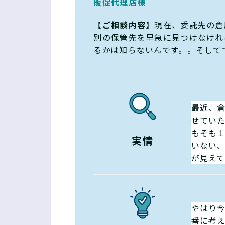
販促代理店様
【
ご相談内容
】現在、委託先の倉
別の保管先を早急に見つけなけれ
るかは知らないんです。。そして
最近、
せてい
もそも
実情
いない
が見え
やはり
番に考