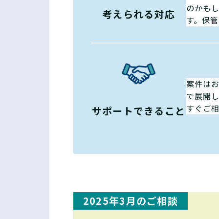
のかも
考えられる対応
す。保
案件は
で展開
すぐご
サポートできること
2025年3月のご相談